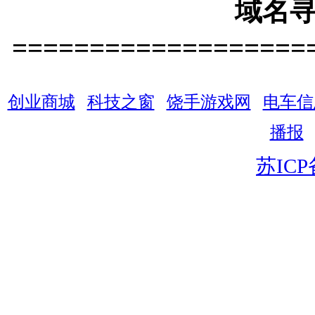
域名
===================
创业商城
|
科技之窗
|
饶手游戏网
|
电车信
播报
苏ICP
网
站
名
称
网